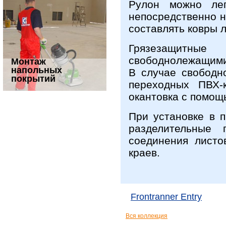
Рулон можно ле
непосредственно н
составлять ковры 
Грязезащитны
свободнолежащими 
Монтаж
напольных
В случае свободн
покрытий
переходных ПВХ
окантовка с помощ
При установке в 
разделительные
соединения листо
краев.
Frontranner Entry
Вся коллекция