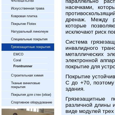
параллельно рас
ФАЛЬШПОЛЫ
насечками, кото
Искусственная трава
противоскользящ
Ковровая плитка
дренаж. Между р
Покрытие Flotex
которые позволя
исключают риск по
Натуральный линолеум
Специальные покрытия
Система грязезащ
Грязезащитные покрытия
инвалидного тран
металлических эл
EMCO
электронной аппа
Coral
покрытие для устр
Frontrunner
Строительная химия
Покрытие устойчив
С до +70, поэтому
Тканые виниловые
покрытия
здания.
Покрытия для стен (обои)
Грязезащитные п
Спортивное оборудование
различной длины и 
виде модулей трех